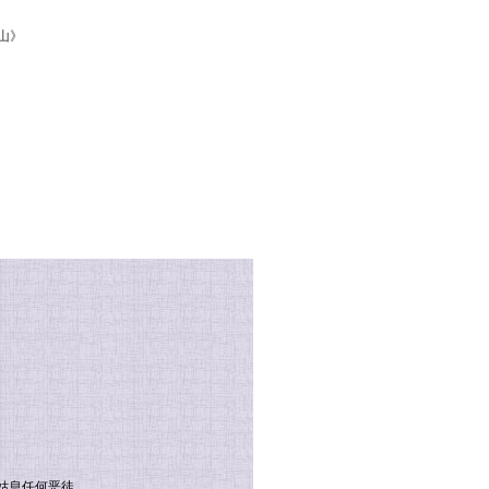
山》
姑息任何恶徒。