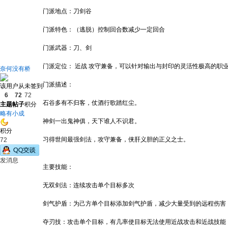
门派地点：刀剑谷
门派特色：（逃脱）控制回合数减少一定回合
门派武器：刀、剑
门派定位： 近战 攻守兼备，可以针对输出与封印的灵活性极高的职
奈何没有桥
门派描述：
该用户从未签到
6
72
72
石谷多有不归客，仗酒行歌踏红尘。
主题
帖子
积分
略有小成
神剑一出鬼神俱，天下谁人不识君。
积分
习得世间最强剑法，攻守兼备，侠肝义胆的正义之士。
72
发消息
主要技能：
无双剑法：连续攻击单个目标多次
剑气护盾：为己方单个目标添加剑气护盾，减少大量受到的远程伤害
夺刃技：攻击单个目标，有几率使目标无法使用近战攻击和近战技能