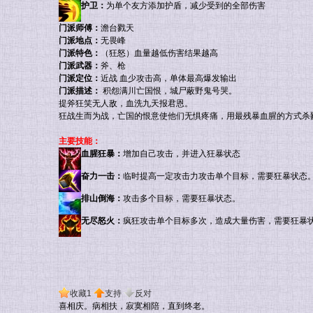
护卫：
为单个友方添加护盾，减少受到的全部伤害
门派师傅：
澹台戮天
门派地点：
无畏峰
门派特色：
（狂怒）血量越低伤害结果越高
门派武器：
斧、枪
门派定位：
近战 血少攻击高，单体最高爆发输出
门派描述：
积怨满川亡国恨，城尸蔽野鬼号哭。
提斧狂笑无人敌，血洗九天报君恩。
狂战生而为战，亡国的恨意使他们无惧疼痛，用最残暴血腥的方式杀
主要技能：
血腥狂暴：
增加自己攻击，并进入狂暴状态
奋力一击：
临时提高一定攻击力攻击单个目标，需要狂暴状态
排山倒海：
攻击多个目标，需要狂暴状态。
无尽怒火：
疯狂攻击单个目标多次，造成大量伤害，需要狂暴
收藏
1
支持
反对
喜相庆。病相扶，寂寞相陪，直到终老。