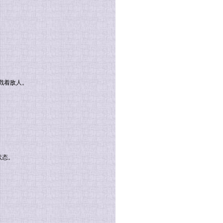
戮着敌人。
。
状态。