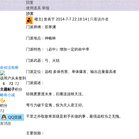
回复
使用道具
举报
沙发
楼主
|
发表于 2014-7-7 22:18:14
|
只看该作者
门派师傅：苏寒渊
门派地点：神榆林
门派特色：（必中）增加一定的命中率
门派武器：弓、火铳
奈何没有桥
门派定位：远程 多体伤害、单体爆发、输出总量最高者
该用户从未签到
门派描述：
6
72
72
主题
帖子
积分
轻骑萧萧渡水来，归雁连连映天没。
略有小成
弯弓力破千蛮夷，惊为天人君王叩。
积分
72
千里之外取敌将首级是射手长做的事，最强远程当之无愧。
发消息
主要技能：