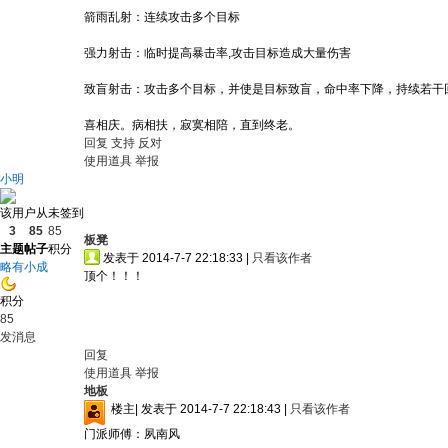
箭雨乱射：连续攻击多个目标
强力射击：临时提高暴击率,攻击目标造成大量伤害
致盲射击：攻击多个目标，并使是目标致盲，命中率下降，持续若干
喜相庆。病相扶，寂寞相陪，直到终老。
回复
支持
反对
使用道具
举报
小明
该用户从未签到
3
85
85
板凳
主题
帖子
积分
发表于 2014-7-7 22:18:33
|
只看该作者
略有小成
顶个！！！
积分
85
发消息
回复
使用道具
举报
地板
楼主
|
发表于 2014-7-7 22:18:43
|
只看该作者
门派师傅：夙南风