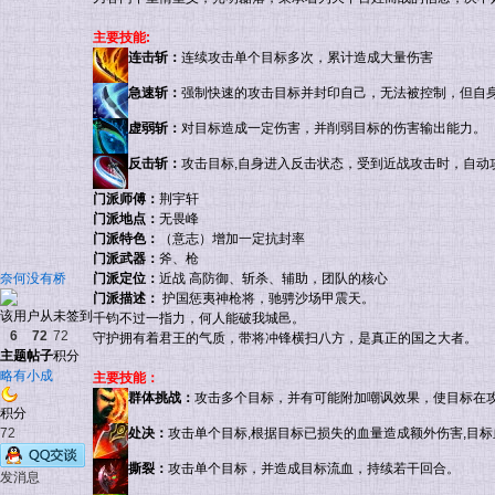
主要技能:
连击斩：
连续攻击单个目标多次，累计造成大量伤害
急速斩：
强制快速的攻击目标并封印自己，无法被控制，但自
虚弱斩：
对目标造成一定伤害，并削弱目标的伤害输出能力。
反击斩：
攻击目标,自身进入反击状态，受到近战攻击时，自动
门派师傅：
荆宇轩
门派地点：
无畏峰
门派特色：
（意志）增加一定抗封率
门派武器：
斧、枪
奈何没有桥
门派定位：
近战 高防御、斩杀、辅助，团队的核心
门派描述：
护国惩夷神枪将，驰骋沙场甲震天。
该用户从未签到
千钧不过一指力，何人能破我城邑。
6
72
72
守护拥有着君王的气质，带将冲锋横扫八方，是真正的国之大者。
主题
帖子
积分
略有小成
主要技能：
群体挑战：
攻击多个目标，并有可能附加嘲讽效果，使目标在
积分
72
处决：
攻击单个目标,根据目标已损失的血量造成额外伤害,目
撕裂：
攻击单个目标，并造成目标流血，持续若干回合。
发消息