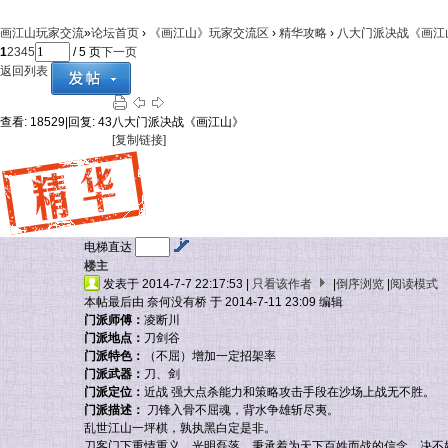
画江山玩家交流
»
论坛首页
›
《画江山》玩家交流区
›
精华攻略
›
八大门派决战《画江
1
2
3
4
5
/ 5 页
下一页
返回列表
查看:
18529
|
回复:
43
八大门派决战《画江山》
[复制链接]
电梯直达
楼主
发表于 2014-7-7 22:17:53
|
只看该作者
|
倒序浏览
|
阅读模式
本帖最后由 奈何没有桥 于 2014-7-11 23:09 编辑
门派师傅：
凌断川
门派地点：
刀剑谷
门派特色：
（不屈）增加一定招架率
门派武器：
刀、剑
门派定位：
近战 强大点杀能力和策略攻击手段在沙场上战无不胜。
门派描述：
刀锋入骨不屈魂，背水争雄斩尽夷。
乱世江山一坪棋，孰执黑白定是非。
刀客门下重情重义，光明磊落，秉承着为天下百姓而战的信念，决不