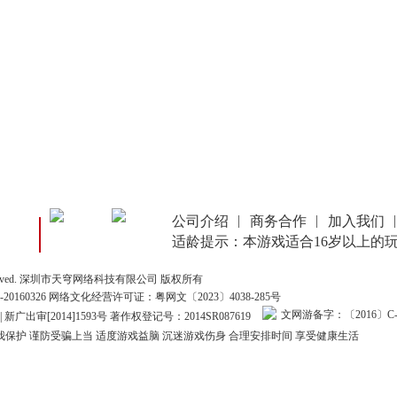
公司介绍
商务合作
加入我们
适龄提示：本游戏适合16岁以上的
Rights Reserved. 深圳市天穹网络科技有限公司 版权所有
0160326 网络文化经营许可证：
粤网文〔2023〕4038-285号
文网游备字：〔2016〕C-C
 | 新广出审[2014]1593号 著作权登记号：2014SR087619
保护 谨防受骗上当 适度游戏益脑 沉迷游戏伤身 合理安排时间 享受健康生活