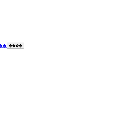
��
����