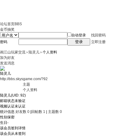
论坛首页
BBS
金币抽奖
自动登录
找回密码
登录
密码
立即注册
画江山玩家交流
›
陆灵儿
›
个人资料
加为好友
发送消息
陆灵儿
http://bbs.skysgame.com/?92
主题
个人资料
陆灵儿
(UID: 92)
邮箱状态
未验证
视频认证
未认证
统计信息
好友数 0
|
回帖数 1
|
主题数 0
性别
保密
生日
-
该会员签到详情
该会员从未签到