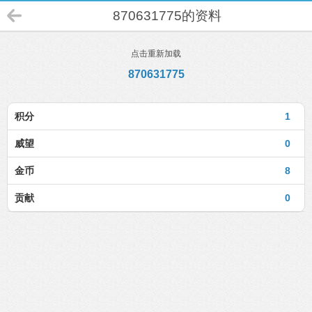
870631775的资料
点击重新加载
870631775
积分
1
威望
0
金币
8
贡献
0