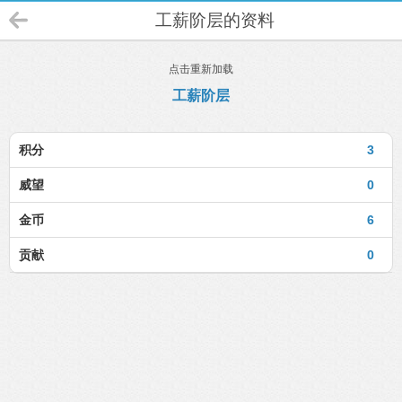
工薪阶层的资料
点击重新加载
工薪阶层
积分
3
威望
0
金币
6
贡献
0