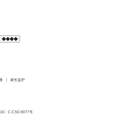
����
务
家长监护
6〕C-CSG 8077号