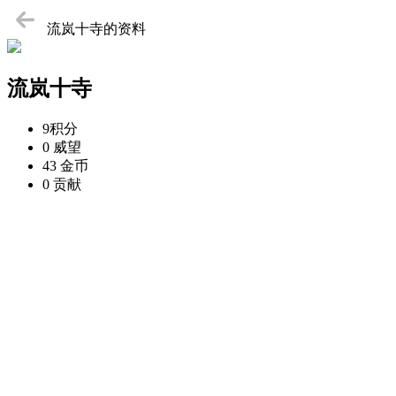
流岚十寺的资料
流岚十寺
9
积分
0
威望
43
金币
0
贡献