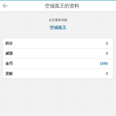
空城孤王的资料
点击重新加载
空城孤王
积分
2
威望
0
金币
1886
贡献
0