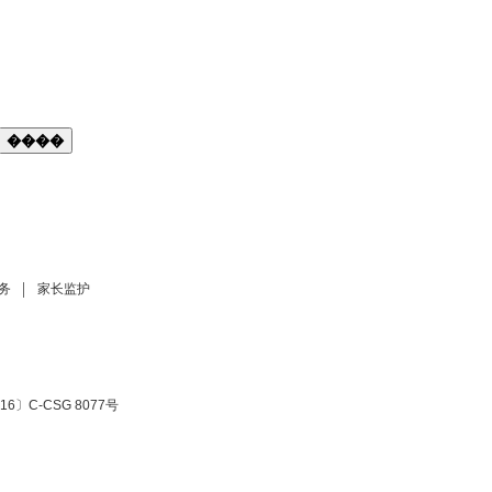
����
务
家长监护
6〕C-CSG 8077号