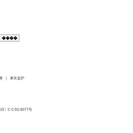
����
务
家长监护
6〕C-CSG 8077号