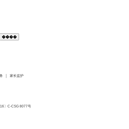
����
务
家长监护
6〕C-CSG 8077号