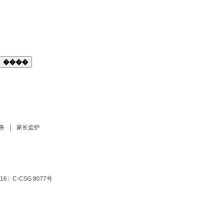
����
务
家长监护
6〕C-CSG 8077号