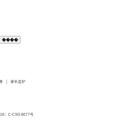
����
务
家长监护
6〕C-CSG 8077号