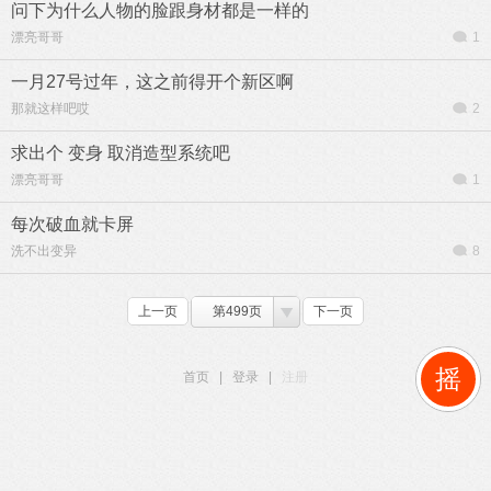
问下为什么人物的脸跟身材都是一样的
漂亮哥哥
1
一月27号过年，这之前得开个新区啊
那就这样吧哎
2
求出个 变身 取消造型系统吧
漂亮哥哥
1
每次破血就卡屏
洗不出变异
8
上一页
第499页
下一页
摇
首页
|
登录
|
注册