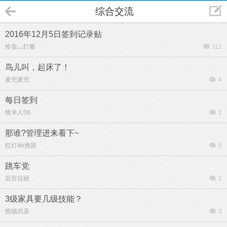
综合交流
2016年12月5日签到记录贴
拎壶灬打酱
111
鸟儿叫，起床了！
麦兜麦兜
4
每日签到
牧羊人06
2
那谁?管理进来看下~
红灯de挽留
6
跳车党
后宫佳丽
2
3级家具要几级技能？
熊猫武圣
3