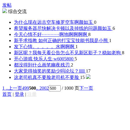
发帖
综合交流
为什么现在远古空车修罗空车啊
颜如玉
0
希望服务器尽快解决卡顿以及掉线的问题
颜如玉
6
今天心情不好············啊
地啊啊啊啊
8
新手求指教 如何正确的打宝宝技能书
我是小熊
1
发下心情。。。。。
水啊啊啊
1
新区呢？我每天看公告怎么不见新区影子？
稳如老狗
8
开心游戏 快乐人生·
w6005800
5
都没得到什么画笔
幽夜残刃
2
大家觉得抽奖的奖励少吗论坛？
lllll
17
这老司机真不要脸
老司机不要脸
15
1 ..
上一页
499
500
.. 2002
/ 1000 页
下一页
首页
|
登录
|
注册